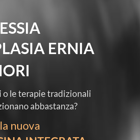
LESSIA
PLASIA
ERNIA
ORI
i
o
le terapie tradizionali
zionano abbastanza
?
la nuova