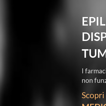
EPI
DIS
TUM
I
farmac
non
fun
Scopri