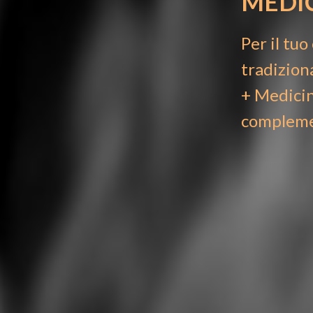
MEDI
Per il tu
tradizion
+
Medicin
compleme